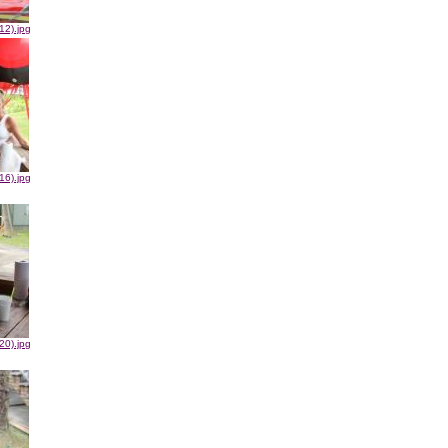
12).jpg
16).jpg
20).jpg