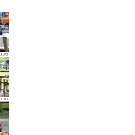
4).jpg
8).jpg