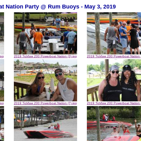
at Nation Party @ Rum Buoys - May 3, 2019
jpg
2019 Tickfaw 200 Powerboat Nation (3).jpg
2019 Tickfaw 200 Powerboat Nation (
jpg
2019 Tickfaw 200 Powerboat Nation (7).jpg
2019 Tickfaw 200 Powerboat Nation (