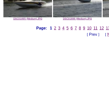
DSC01895 (Medium).JPG
DSC01896 (Medium).JPG
Page:
1
2
3
4
5
6
7
8
9
10
11
12
1
[
Prev
] [