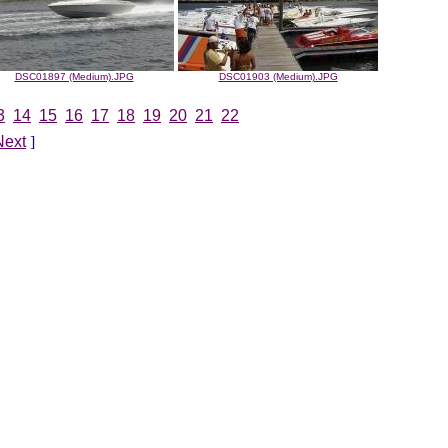
DSC01897 (Medium).JPG
DSC01903 (Medium).JPG
3
14
15
16
17
18
19
20
21
22
Next
]