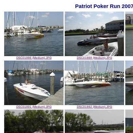
Patriot Poker Run 200
DSC01886 (Medium).JPG
DSC01888 (Medium).JPG
DSC01891 (Medium).JPG
DSC01892 (Medium).JPG