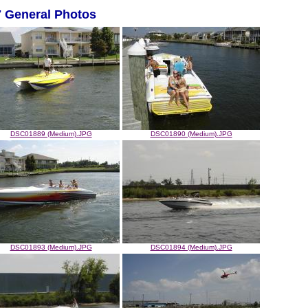
7 General Photos
DSC01889 (Medium).JPG
DSC01890 (Medium).JPG
DSC01893 (Medium).JPG
DSC01894 (Medium).JPG