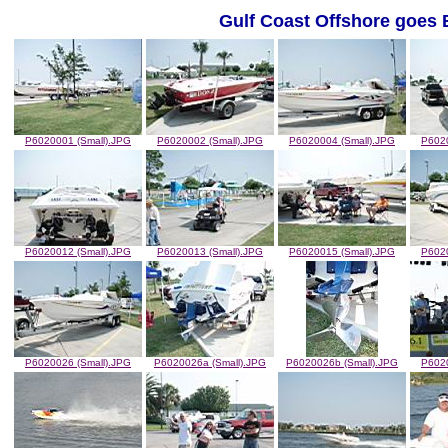
Gulf Coast Offshore goes 
P6020001 (Small).JPG
P6020002 (Small).JPG
P6020004 (Small).JPG
P6020
P6020012 (Small).JPG
P6020013 (Small).JPG
P6020015 (Small).JPG
P6020
P6020026 (Small).JPG
P6020026a (Small).JPG
P6020026b (Small).JPG
P6020